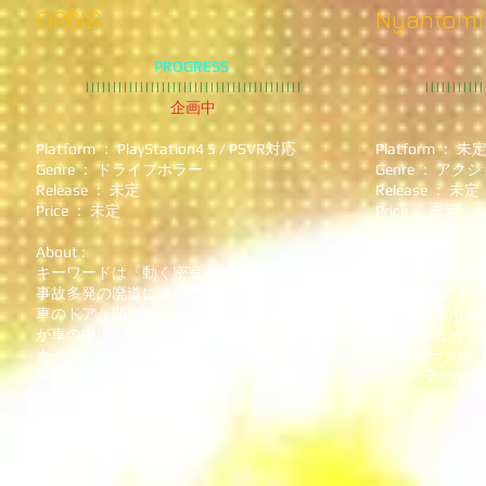
ORBIS
Nyantomi
PROGRESS
||||||||||||||||||||||||||||||||||||||||
|||||||||||
企画中
Platform ： PlayStation4 5 / PSVR対応
Platform ： 未
Genre ： ドライブホラー
Genre ： アク
Release ： 未定
Release ： 未定
Price ： 未定
Price ： 未定
About :
About :
キーワードは『動く密室』。山道を運転中に
6人の個性豊か
事故多発の廃道に迷いこんでしまう主人公。
個性特化型ファ
車のドアが開かなくなり、そこに渦巻く怨念
ボタンに割り振
が車の中にジワリジワリと染み込んでくる。
切り替えながら
カーナビが危険の接近を知らせてくれるが、
TRPGサーク
果たしてそれは目視すべきなのか……？
ソードワールド