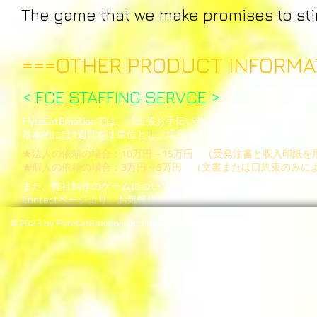
The game that we make promises to st
===OTHER PRODUCT INFORMA
< FCE STAFFING SERVCE >​
FlyteCatEmotionでは、
『出張お
手伝いサービス』としてゲーム
の
基本的には1週間を１単位とし、場所や内容にもよりますが、以下
★法人の依頼の場合：10万円～15万円 （受発注
書と収入印紙を
★個人の依頼の場合：3万円～5万円
（文書または口約束のみによ
また、弊社制作のゲームについてホームページやSNSで宣伝する
Contactページより、お気軽にご相談ください。
© 2023 by FlyteCatEmotion Inc. Proudly created with
Wix.co
m