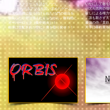
いかにして敵を
タッチスクリーンを活かしつつ、
パズル志向の強
'90を思わせるアツさを追い求めたゲーム。
殺しによる権力
巨大な自機に取り付けられた15
門
の砲台を
「誰も殺さず天
強化したり付け替えたりしながら、敵戦艦に
最強の侍『貫鉄
オーバーロック（集中砲火）！
片手に暴れ立ち
砲弾に支配された空に、青を取り戻せ！！