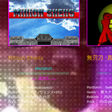
無刃刀 -
Million Shells
PROGRESS
||||||||
|||
||||||||||
|
|
|
|
|
|
|
|
|
|
|
|
|
|
|
|
|
|
|
|
|
|||||||||
→
発売中 ←
Platform ： Swit
Platform ： NintendoSwitch
Genre ： 
Genre ： タワーディフェンス×STG
Release ： 20
Release ： 2023年5月21日
Price ： 4500 ye
Price ： 1500 yen
About :
About :