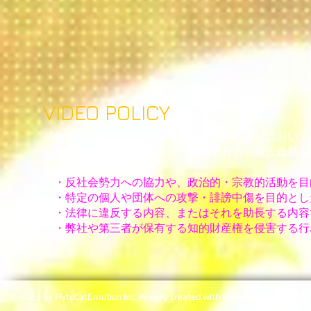
V
IDEO POLICY
『無刃刀 -真打-』は、以下に該当しない限りにおい
（非営利・収益化は問わず、著作権表示や報告義務も
・反社会勢力への協力や、政治的・宗教的活動を目
・特定の個人や団体への攻撃・誹謗中傷を目的とし
・法律に違反する内容、またはそれを助長する内容
・弊社や第三者が保有する知的財産権を侵害する行
© 2023 by FlyteCatEmotion Inc. Proudly created with
Wix.co
m