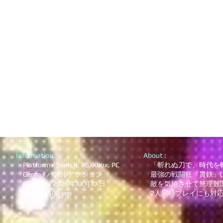
Information :
About :
Platform / Switch, PS, Xbox, PC
「斬れぬ刀で、時代を
Genre / パズルアクション
最強の戦闘狂『貫鉄』は
Release / 2026年XX月XX日
敵を気絶させて無理難関
Price / 4500 yen
2人同時プレイにも対応