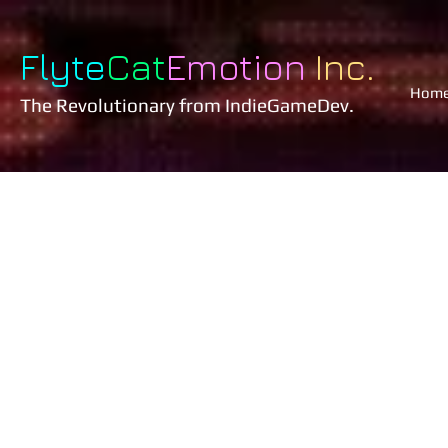
Flyte
Cat
Emotion
Inc.
Hom
The Revolutionary
from IndieGameDev.