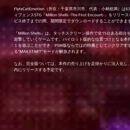
FlyteCatEmotion（所在：千葉県市川市、代表：小林総満）は6月24
ィフェンスSTG『Million Shells -The First Encount-』をリリ
ビス終了までの間、期間限定でダウンロードすることができます
『Million Shells』は、タッチスクリーン操作で全15台あ
迎撃していくゲームです。パイロット版的な位置づけとなる本
１を遊ぶことができ、PSM版ならではの特典として、クリアす
る“MAX START”モードが解放されます。 
なお、完全版ついては、本作の売り上げを足掛かりに法人化し、
内にリリースする予定です。 