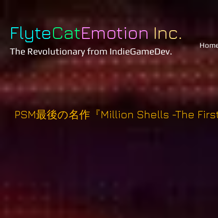
Flyte
Cat
Emotion
Inc.
Hom
The Revolutionary
from IndieGameDev.
PSM最後の名作『Million Shells -The Fi