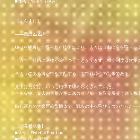
■価格：154円（税込） 
【あらすじ】
――西暦2222年。
UFOを解析して得られた技術により、人々は自由に空を飛べる
一方で、技術に法律が追いつくことができず、領空制度は次第
チカラのある者が空を支配する、大空戦時代の到来である。
見上げた空は、いつも砲弾で埋め尽くされていた。 
そんな中、１人の青年が空にスカイブルーを取り戻そうと立ち
時代遅れの大艦巨砲型機体で、戦火の中へ飛び立つのだった――
【開発者概要】 
■商号：FlyteCatEmotion 
■代表：小林総満 