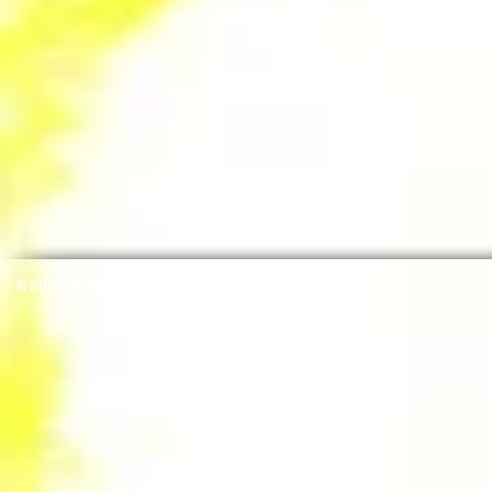
© 2023 by FlyteCatEmotion Inc. Proudly created with
Wix.co
m