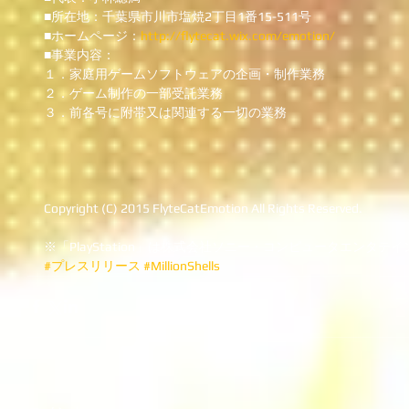
■所在地：千葉県市川市塩焼2丁目1番15-511号 
■ホームページ：
http://flytecat.wix.com/emotion/
■事業内容： 
１．家庭用ゲームソフトウェアの企画・制作業務 
２．ゲーム制作の一部受託業務 
３．前各号に附帯又は関連する一切の業務 
Copyright (C) 2015 FlyteCatEmotion All Rights Reserved.
※「PlayStation」は株式会社ソニー・コンピュータエンタ
#プレスリリース
#MillionShells