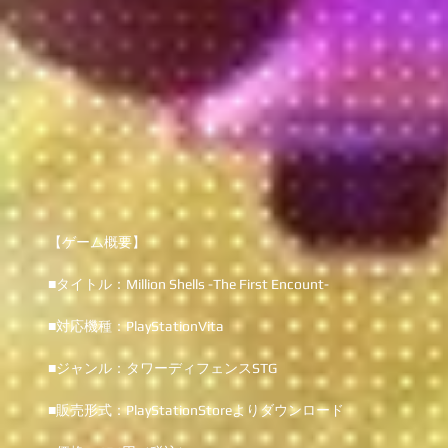
【ゲーム概要】
■タイトル：Million Shells -The First Encount-
■対応機種：PlayStationVita
■ジャンル：タワーディフェンスSTG
■販売形式：PlayStationStoreよりダウンロード